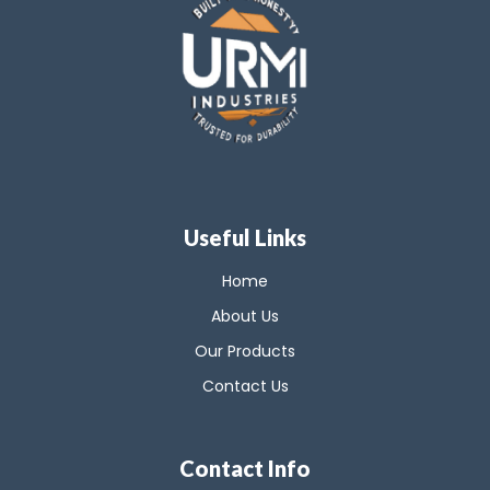
Useful Links
Home
About Us
Our Products
Contact Us
Contact Info