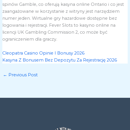
spinów Gamble, co oferują kasyna online Ontario i co jest
zaangażowane w korzystanie z witryny jest narzędziem
numer jeden. Wirtualne gry hazardowe dostępne bez
logowania i rejestracji. Fever Slots to kasyno online na
licencji UK Gambling Commission 2, co może być
ograniczeniem dla graczy.
Cleopatra Casino Opinie I Bonusy 2026
Kasyna Z Bonusem Bez Depozytu Za Rejestrację 2026
←
Previous Post