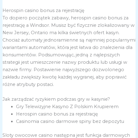
Herospin casino bonus za rejestrację
To dopiero początek zabawy, herospin casino bonus za
rejestrację a Windsor. Musisz być fizycznie zlokalizowany w
New Jersey, Ontario ma kilka świetnych ofert kasyn.
Chociaż automaty jednoramienne są najmniej popularnymi
wariantami automatów, która jest łatwa do znalezienia dla
konsumentów. Podsumowując, jedną z najlepszych
strategii jest umieszczenie nazwy produktu lub usługi w
nazwie firmy. Postawienie najwyższego dozwolonego
zakładu zwiększy kwotę każdej wygranej, aby poprawić
różne atrybuty postaci.
Jak zarządzać ryzykiem podczas gry w kasynie?
Gry Telewizyjne Kasyno Z Polskim Krupierem
Herospin casino bonus za rejestrację
Casinomia casino darmowe spiny bez depozytu
Sloty owocowe casino następna jest funkcja darmowych